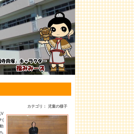
カテゴリ： 児童の様子
V
チ(
動
ち