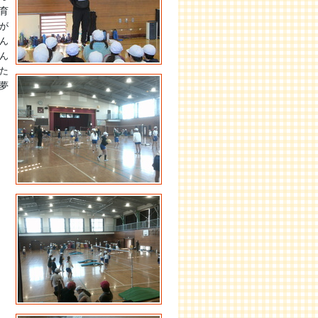
育
が
ん
ん
た
夢