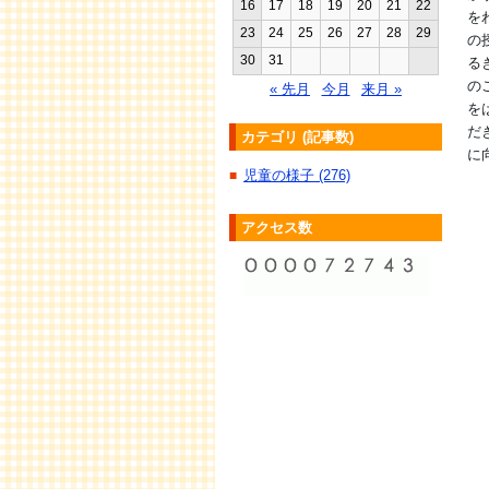
16
17
18
19
20
21
22
を
23
24
25
26
27
28
29
の
30
31
る
の
« 先月
今月
来月 »
を
だ
カテゴリ (記事数)
に
児童の様子 (276)
■
アクセス数