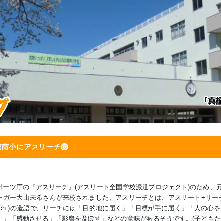
城南小にアスリーチ🏐
ポーツ庁の『アスリーチ』(アスリート全国学校派遣プロジェクト)
のため、元
ーガー大山未希さんが来校されました。アスリーチとは、
アスリート+リー
each )の造語で、リーチには「目的地に届く」「目標が手に届く」「人の心を
す」「感動させる」「影響を及ぼす」などの意味があるそうです。(子どもた