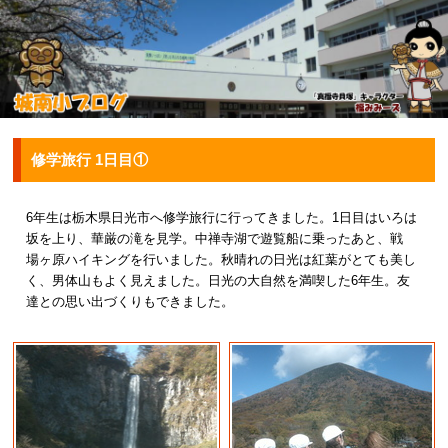
修学旅行 1日目①
6年生は栃木県日光市へ修学旅行に行ってきました。1日目はいろは
坂を上り、華厳の滝を見学。中禅寺湖で遊覧船に乗ったあと、戦
場ヶ原ハイキングを行いました。秋晴れの日光は紅葉がとても美し
く、男体山もよく見えました。日光の大自然を満喫した6年生。友
達との思い出づくりもできました。