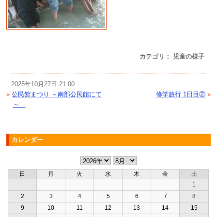
カテゴリ： 児童の様子
2025年10月27日 21:00
«
公民館まつり ～南部公民館にて
修学旅行 1日目②
»
～
カレンダー
日
月
火
水
木
金
土
1
2
3
4
5
6
7
8
9
10
11
12
13
14
15