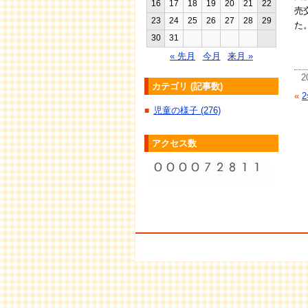
16
17
18
19
20
21
22
売
23
24
25
26
27
28
29
た
30
31
« 先月
今月
来月 »
2
カテゴリ (記事数)
«
児童の様子 (276)
■
アクセス数