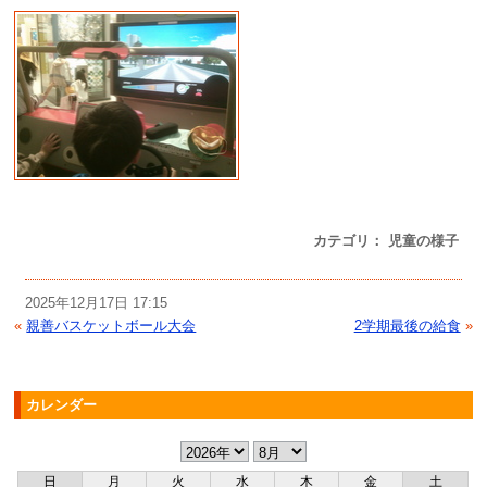
カテゴリ： 児童の様子
2025年12月17日 17:15
«
親善バスケットボール大会
2学期最後の給食
»
カレンダー
日
月
火
水
木
金
土