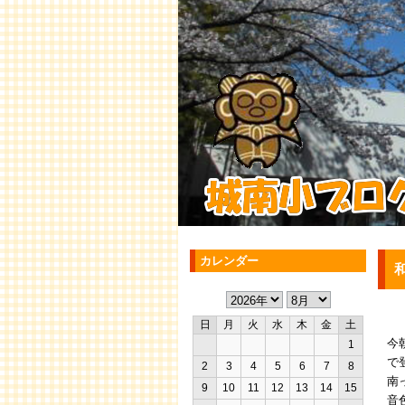
カレンダー
日
月
火
水
木
金
土
今
1
で
2
3
4
5
6
7
8
南
9
10
11
12
13
14
15
音