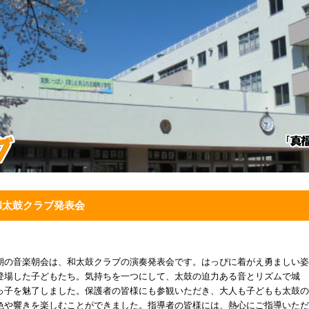
和太鼓クラブ発表会
朝の音楽朝会は、和太鼓クラブの演奏発表会です。はっぴに着がえ勇ましい姿
登場した子どもたち。気持ちを一つにして、太鼓の迫力ある音とリズムで城
っ子を魅了しました。保護者の皆様にも参観いただき、大人も子どもも太鼓の
色や響きを楽しむことができました。指導者の皆様には、熱心にご指導いただ