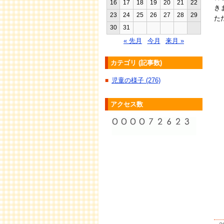
16
17
18
19
20
21
22
き
23
24
25
26
27
28
29
た
30
31
« 先月
今月
来月 »
カテゴリ (記事数)
児童の様子 (276)
■
アクセス数