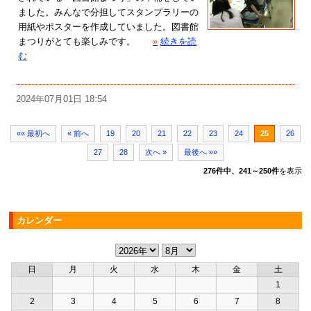
ました。みんなで分担してスタンプラリーの
用紙やポスターを作成していました。図書館
まつりがとても楽しみです。
»
続きを読
む
2024年07月01日 18:54
«« 最初へ
« 前へ
19
20
21
22
23
24
25
26
27
28
次へ »
最後へ »»
276件中、241～250件
を表示
カレンダー
日
月
火
水
木
金
土
1
2
3
4
5
6
7
8