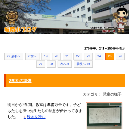
276件中、241～250件
を表示
«« 最初へ
« 前へ
19
20
21
22
23
24
25
26
27
28
次へ »
最後へ »»
2学期の準備
カテゴリ： 児童の様子
明日から2学期。教室は準備万全です。子ど
もたちを待つ先生たちの熱意が伝わってきま
した。
»
続きを読む