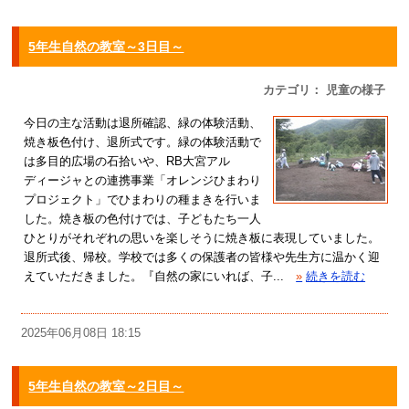
5年生自然の教室～3日目～
カテゴリ： 児童の様子
今日の主な活動は退所確認、緑の体験活動、
焼き板色付け、退所式です。緑の体験活動で
は多目的広場の石拾いや、RB大宮アル
ディージャとの連携事業「オレンジひまわり
プロジェクト」でひまわりの種まきを行いま
した。焼き板の色付けでは、子どもたち一人
ひとりがそれぞれの思いを楽しそうに焼き板に表現していました。
退所式後、帰校。学校では多くの保護者の皆様や先生方に温かく迎
えていただきました。『自然の家にいれば、子...
»
続きを読む
2025年06月08日 18:15
5年生自然の教室～2日目～