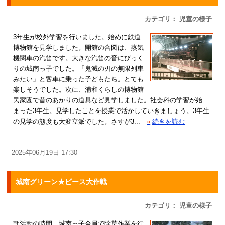
カテゴリ： 児童の様子
3年生が校外学習を行いました。始めに鉄道
博物館を見学しました。開館の合図は、蒸気
機関車の汽笛です。大きな汽笛の音にびっく
りの城南っ子でした。「鬼滅の刃の無限列車
みたい」と客車に乗った子どもたち。とても
楽しそうでした。次に、浦和くらしの博物館
民家園で昔のあかりの道具など見学しました。社会科の学習が始
まった3年生。見学したことを授業で活かしていきましょう。3年生
の見学の態度も大変立派でした。さすが3...
»
続きを読む
2025年06月19日 17:30
城南グリーン★ピース大作戦
カテゴリ： 児童の様子
朝活動の時間、城南っ子全員で除草作業を行