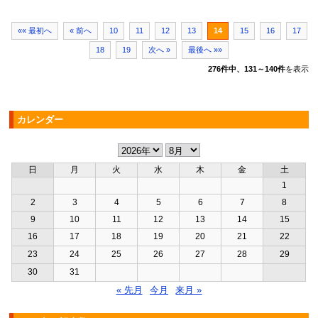
«« 最初へ
« 前へ
10
11
12
13
14
15
16
17
18
19
次へ »
最後へ »»
276件中、131～140件
を表示
カレンダー
日
月
火
水
木
金
土
1
2
3
4
5
6
7
8
9
10
11
12
13
14
15
16
17
18
19
20
21
22
23
24
25
26
27
28
29
30
31
« 先月
今月
来月 »