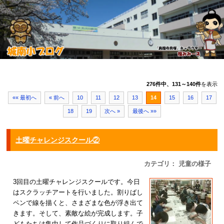
276件中、131～140件
を表示
«« 最初へ
« 前へ
10
11
12
13
14
15
16
17
18
19
次へ »
最後へ »»
土曜チャレンジスクール②
カテゴリ： 児童の様子
3回目の土曜チャレンジスクールです。今日
はスクラッチアートを行いました。割りばし
ペンで線を描くと、さまざまな色が浮き出て
きます。そして、素敵な絵が完成します。子
どもたちは集中して作品づくりに取り組んで