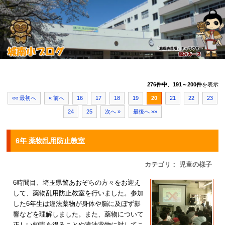
276件中、191～200件
を表示
«« 最初へ
« 前へ
16
17
18
19
20
21
22
23
24
25
次へ »
最後へ »»
6年 薬物乱用防止教室
カテゴリ： 児童の様子
6時間目、埼玉県警あおぞらの方々をお迎え
して、薬物乱用防止教室を行いました。参加
した6年生は違法薬物が身体や脳に及ぼず影
響などを理解しました。また、薬物について
正しい知識を得ることや違法薬物に対してこ