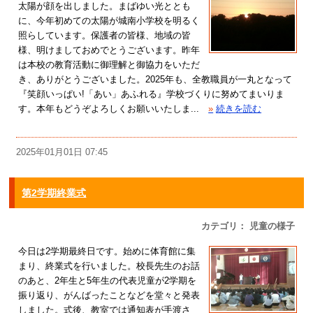
太陽が顔を出しました。まばゆい光ととも
に、今年初めての太陽が城南小学校を明るく
照らしています。保護者の皆様、地域の皆
様、明けましておめでとうございます。昨年
は本校の教育活動に御理解と御協力をいただ
き、ありがとうございました。2025年も、全教職員が一丸となって
『笑顔いっぱい!「あい」あふれる』学校づくりに努めてまいりま
す。本年もどうぞよろしくお願いいたしま...
»
続きを読む
2025年01月01日 07:45
第2学期終業式
カテゴリ： 児童の様子
今日は2学期最終日です。始めに体育館に集
まり、終業式を行いました。校長先生のお話
のあと、2年生と5年生の代表児童が2学期を
振り返り、がんばったことなどを堂々と発表
しました。式後、教室では通知表が手渡さ